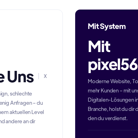
Mit System
Mit
pixel56
 Uns
X
Moderne Website, T
mehr Kunden – mit un
ign, schlechte
Digitalen-Lösungen in
enig Anfragen – du
Branche, holst du dir
inem aktuellen Level
den du verdienst.
d andere an dir