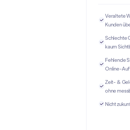
Veraltete W
Kunden üb
Schlechte 
kaum Sicht
Fehlende St
Online-Auft
Zeit- & G
ohne messb
Nicht zukunf