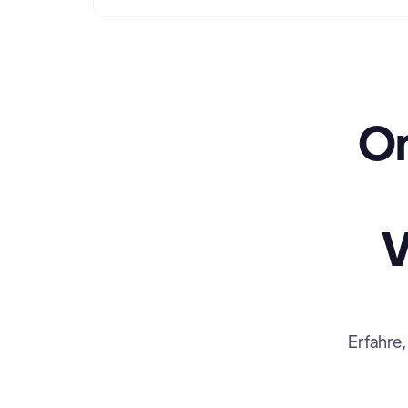
On
V
Erfahre,