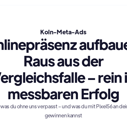
Koln-Meta-Ads
linepräsenz aufbau
Raus aus der
ergleichsfalle – rein 
messbaren Erfolg
 was du ohne uns verpasst – und was du mit Pixel56 an dei
gewinnen kannst