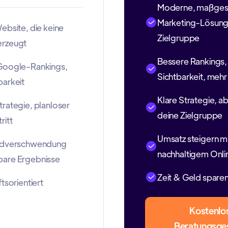
Moderne, maßges
Marketing-Lösunge
ebsite, die keine
Zielgruppe
erzeugt
Bessere Rankings,
Google-Rankings,
Sichtbarkeit, meh
barkeit
Klare Strategie, a
rategie, planloser
deine Zielgruppe
ritt
Umsatz steigern m
eldverschwendung
nachhaltigem Onli
are Ergebnisse
Zeit & Geld spare
tsorientiert
Kostenlo
Beratungsge