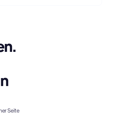
en.
in
ner Seite