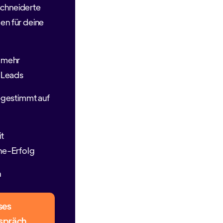
chneiderte
n für deine
 mehr
r Leads
bgestimmt auf
it
ne-Erfolg
n
ses
spräch