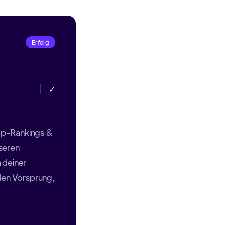
Erfolg
✓
op-Rankings &
seren
 deiner
 den Vorsprung,