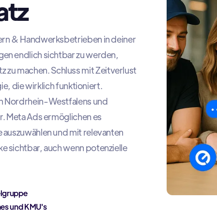
atz
tern & Handwerksbetrieben in deiner
gen endlich sichtbar zu werden,
zu machen. Schluss mit Zeitverlust
ie, die wirklich funktioniert.
en Nordrhein-Westfalens und
ur. Meta Ads ermöglichen es
e auszuwählen und mit relevanten
e sichtbar, auch wenn potenzielle
elgruppe
hes und KMU's