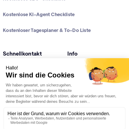
Kostenlose KI-Agent Checkliste
Kostenloser Tagesplaner & To-Do Liste
Schnellkontakt
Info
Nur Whatsapp (24/7h):
Datenschutz
+49 178 5282464
Impressum
Büro ( 10 -15 Uhr):
Standorte
+49 2622 98 98 654
Kostenloses Erstgespräch