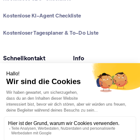
Kostenlose KI-Agent Checkliste
Kostenloser Tagesplaner & To-Do Liste
Schnellkontakt
Info
Nur Whatsapp (24/7h):
Datenschutz
+49 178 5282464
Impressum
Büro ( 10 -15 Uhr):
Standorte
+49 2622 98 98 654
Kostenloses Erstgespräch