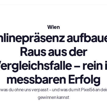
Wien
linepräsenz aufbau
Raus aus der
ergleichsfalle – rein 
messbaren Erfolg
 was du ohne uns verpasst – und was du mit Pixel56 an dei
gewinnen kannst