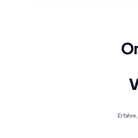
On
V
Erfahre,