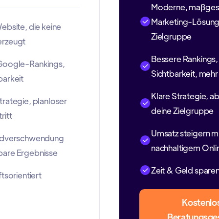
Moderne, maßges
Marketing-Lösunge
ebsite, die keine
Zielgruppe
erzeugt
Bessere Rankings,
Google-Rankings,
Sichtbarkeit, meh
barkeit
Klare Strategie, a
rategie, planloser
deine Zielgruppe
ritt
Umsatz steigern m
eldverschwendung
nachhaltigem Onli
are Ergebnisse
Zeit & Geld spare
tsorientiert
Kostenlo
Beratungsge