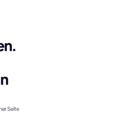
en.
in
ner Seite