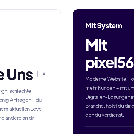
Mit System
Mit
pixel56
 Uns
X
Moderne Website, T
mehr Kunden – mit un
ign, schlechte
Digitalen-Lösungen in
enig Anfragen – du
Branche, holst du dir
inem aktuellen Level
den du verdienst.
d andere an dir