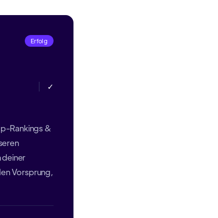
Erfolg
✓
op-Rankings &
seren
 deiner
 den Vorsprung,