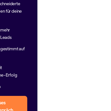
chneiderte
n für deine
 mehr
r Leads
bgestimmt auf
it
ne-Erfolg
n
ses
spräch