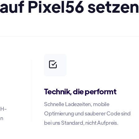
auf Pixel56 setze
Technik, die performt
Schnelle Ladezeiten, mobile
CH-
Optimierung und sauberer Code sind
en
bei uns Standard, nicht Aufpreis.