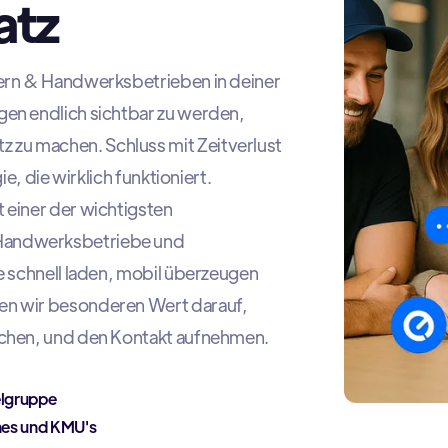
atz
tern & Handwerksbetrieben in deiner
gen endlich sichtbar zu werden,
zu machen. Schluss mit Zeitverlust
ie, die wirklich funktioniert.
 einer der wichtigsten
Handwerksbetriebe und
e schnell laden, mobil überzeugen
en wir besonderen Wert darauf,
uchen, und den Kontakt aufnehmen.
elgruppe
hes und KMU's