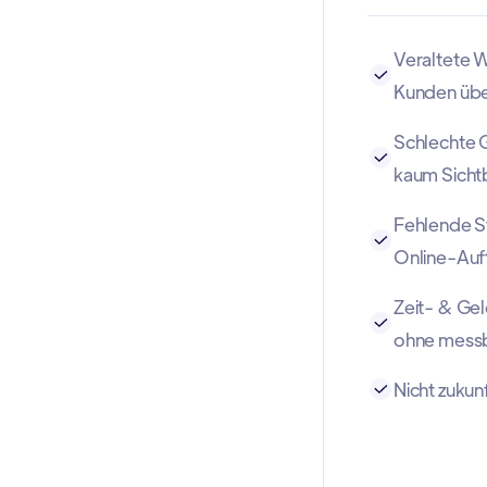
Veraltete W
Kunden üb
Schlechte 
kaum Sicht
Fehlende St
Online-Auft
Zeit- & G
ohne messb
Nicht zukunf