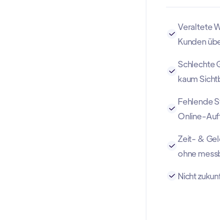
Veraltete W
Kunden üb
Schlechte 
kaum Sicht
Fehlende St
Online-Auft
Zeit- & G
ohne messb
Nicht zukunf