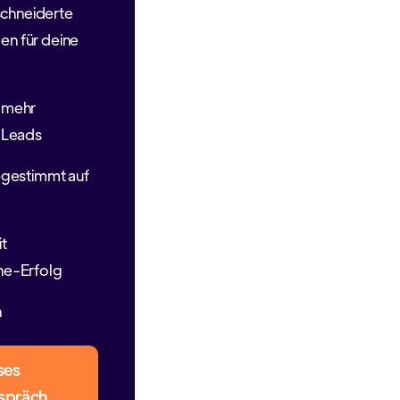
chneiderte
n für deine
 mehr
r Leads
bgestimmt auf
it
ne-Erfolg
n
ses
spräch