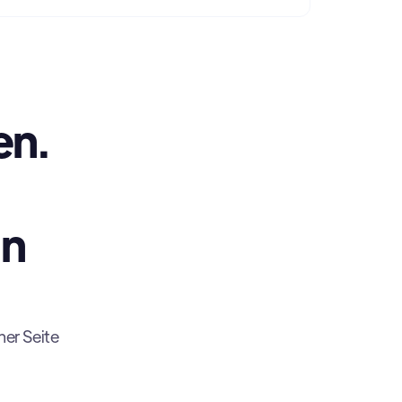
en.
in
ner Seite