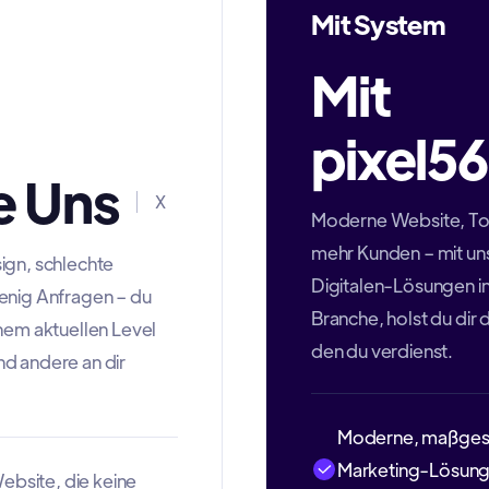
Mit System
Mit
pixel56
 Uns
X
Moderne Website, T
mehr Kunden – mit un
ign, schlechte
Digitalen-Lösungen in
enig Anfragen – du
Branche, holst du dir
inem aktuellen Level
den du verdienst.
d andere an dir
Moderne, maßges
Marketing-Lösunge
ebsite, die keine