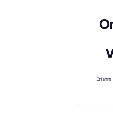
On
V
Erfahre,