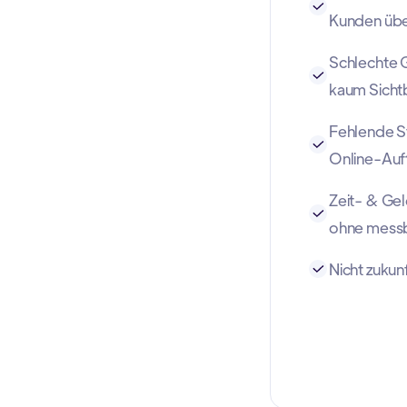
Kunden üb
Schlechte 
kaum Sicht
Fehlende St
Online-Auft
Zeit- & G
ohne messb
Nicht zukunf