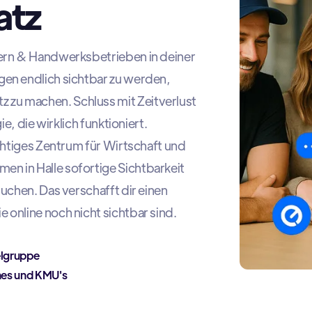
atz
tern & Handwerksbetrieben in deiner
gen endlich sichtbar zu werden,
zu machen. Schluss mit Zeitverlust
ie, die wirklich funktioniert.
ichtiges Zentrum für Wirtschaft und
n in Halle sofortige Sichtbarkeit
suchen. Das verschafft dir einen
 online noch nicht sichtbar sind.
elgruppe
hes und KMU's