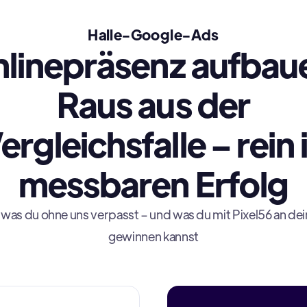
Halle-Google-Ads
linepräsenz aufbau
Raus aus der
ergleichsfalle – rein 
messbaren Erfolg
 was du ohne uns verpasst – und was du mit Pixel56 an dei
gewinnen kannst