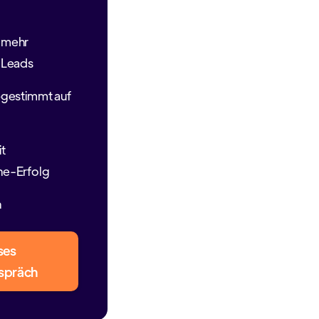
 mehr
r Leads
bgestimmt auf
it
ne-Erfolg
n
ses
spräch