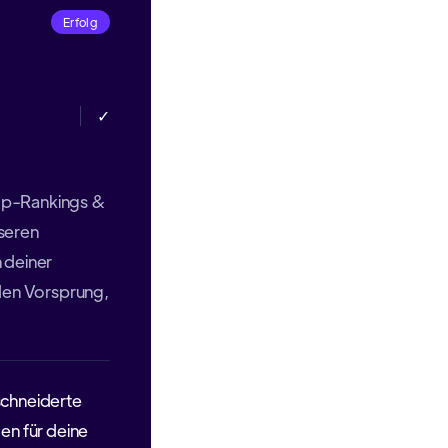
Erfolg
✓
op-Rankings &
seren
 deiner
 den Vorsprung,
chneiderte
n für deine