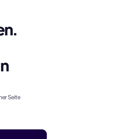
en.
in
ner Seite