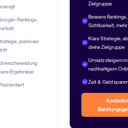
Zielgruppe
erzeugt
Bessere Rankings,
Google-Rankings,
Sichtbarkeit, meh
barkeit
Klare Strategie, a
rategie, planloser
deine Zielgruppe
ritt
Umsatz steigern m
eldverschwendung
nachhaltigem Onli
are Ergebnisse
Zeit & Geld spare
tsorientiert
Kostenlo
Beratungsge