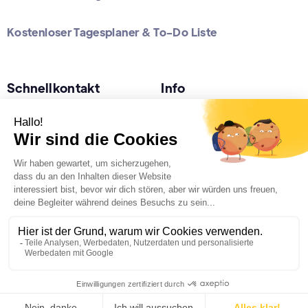
Kostenloser Tagesplaner & To-Do Liste
Schnellkontakt
Info
Nur Whatsapp (24/7h):
Datenschutz
+49 178 5282464
Impressum
Büro ( 10 -15 Uhr):
Standorte
+49 2622 98 98 654
Kostenloses Erstgespräch
©2026 | pixel56