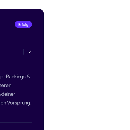
Erfolg
✓
op-Rankings &
seren
 deiner
 den Vorsprung,