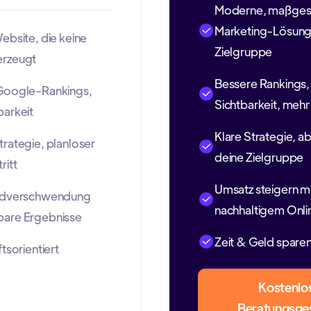
Moderne, maßges
Marketing-Lösunge
ebsite, die keine
Zielgruppe
erzeugt
Bessere Rankings,
Google-Rankings,
Sichtbarkeit, meh
barkeit
Klare Strategie, a
rategie, planloser
deine Zielgruppe
ritt
Umsatz steigern m
eldverschwendung
nachhaltigem Onli
are Ergebnisse
Zeit & Geld spare
tsorientiert
Kostenlo
Beratungsge