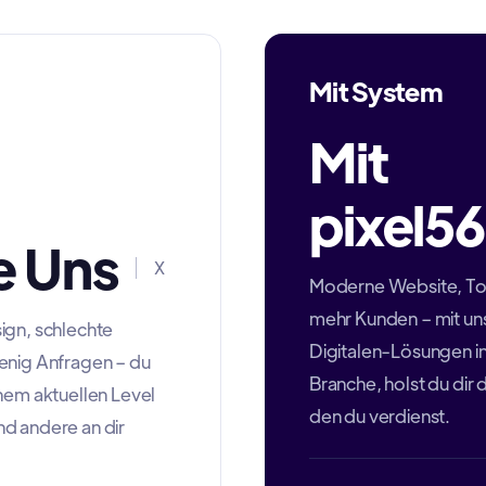
Mit System
Mit
pixel56
 Uns
X
Moderne Website, T
mehr Kunden – mit un
ign, schlechte
Digitalen-Lösungen in
enig Anfragen – du
Branche, holst du dir
inem aktuellen Level
den du verdienst.
d andere an dir