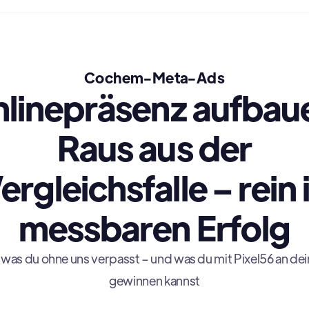
Cochem-Meta-Ads
linepräsenz aufbau
Raus aus der
ergleichsfalle – rein 
messbaren Erfolg
 was du ohne uns verpasst – und was du mit Pixel56 an dei
gewinnen kannst