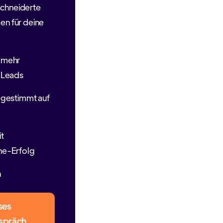
chneiderte
n für deine
 mehr
r Leads
bgestimmt auf
it
ne-Erfolg
n
ses
spräch