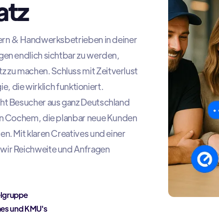
atz
tern & Handwerksbetrieben in deiner
gen endlich sichtbar zu werden,
zu machen. Schluss mit Zeitverlust
ie, die wirklich funktioniert.
eht Besucher aus ganz Deutschland
 in Cochem, die planbar neue Kunden
n. Mit klaren Creatives und einer
wir Reichweite und Anfragen
elgruppe
hes und KMU's