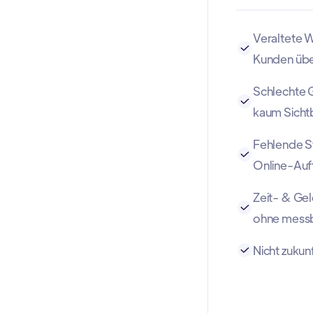
Veraltete W
Kunden üb
Schlechte 
kaum Sicht
Fehlende St
Online-Auft
Zeit- & G
ohne messb
Nicht zukunf