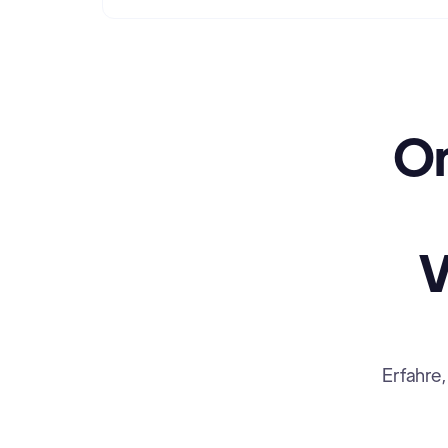
On
V
Erfahre,